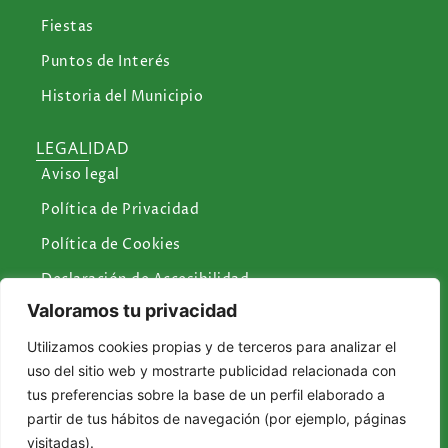
Fiestas
Puntos de Interés
Historia del Municipio
LEGALIDAD
Aviso legal
Política de Privacidad
Política de Cookies
Declaración de Accesibilidad
Valoramos tu privacidad
CONTÁCTANOS
Utilizamos cookies propias y de terceros para analizar el
Plaza de la Constitución, 1 Icod de los Vinos
uso del sitio web y mostrarte publicidad relacionada con
reservasturismoicod@icodtesa.com.es
tus preferencias sobre la base de un perfil elaborado a
partir de tus hábitos de navegación (por ejemplo, páginas
turismo@icodtesa.com.es
visitadas).