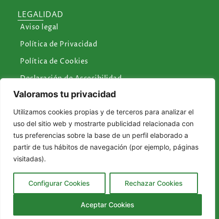
LEGALIDAD
Aviso legal
Política de Privacidad
Política de Cookies
Declaración de Accesibilidad
Valoramos tu privacidad
CONTÁCTANOS
Utilizamos cookies propias y de terceros para analizar el
Plaza de la Constitución, 1 Icod de los Vinos
uso del sitio web y mostrarte publicidad relacionada con
reservasturismoicod@icodtesa.com.es
tus preferencias sobre la base de un perfil elaborado a
partir de tus hábitos de navegación (por ejemplo, páginas
turismo@icodtesa.com.es
visitadas).
922 81 56 85
Configurar Cookies
Rechazar Cookies
Aceptar Cookies
Copyright © 2025 | ICODTE, SAU.