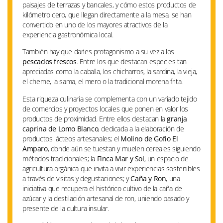
paisajes de terrazas y bancales, y cómo estos productos de
kilómetro cero, que llegan directamente a la mesa, se han
convertido en uno de los mayores atractivos de la
experiencia gastronómica local.
También hay que darles protagonismo a su vez a los
pescados frescos
. Entre los que destacan especies tan
apreciadas como la caballa, los chicharros, la sardina, la vieja,
el cherne, la sama, el mero o la tradicional morena frita.
Esta riqueza culinaria se complementa con un variado tejido
de comercios y proyectos locales que ponen en valor los
productos de proximidad. Entre ellos destacan la
granja
caprina de Lomo Blanco
, dedicada a la elaboración de
productos lácteos artesanales; el
Molino de Gofio El
Amparo
, donde aún se tuestan y muelen cereales siguiendo
métodos tradicionales; la
Finca Mar y Sol
, un espacio de
agricultura orgánica que invita a vivir experiencias sostenibles
a través de visitas y degustaciones; y
Caña y Ron
, una
iniciativa que recupera el histórico cultivo de la caña de
azúcar y la destilación artesanal de ron, uniendo pasado y
presente de la cultura insular.